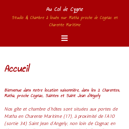
Aller
Au Col de Cygne
au
Studio & Chambre à loués sur Matha proche de Cognac en
contenu
Charente Maritime
Accueil
Bienvenue dans notre location saisonnière, dans les 2 Charentes,
Matha, proche Cognac, Saintes et Saint Jean d’Angely
Nos gîte et chambre d’hôtes sont situées aux portes de
Matha en Charente Maritime (17), à proximité de l’A10
(sortie 34) Saint Jean d’Angely, non loin de Cognac en